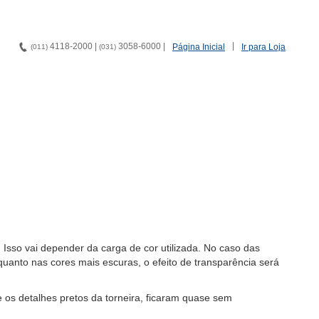
|
4118-2000 |
3058-6000 |
Página Inicial
Ir para Loja
(011)
(031)
 Isso vai depender da carga de cor utilizada. No caso das
quanto nas cores mais escuras, o efeito de transparência será
 os detalhes pretos da torneira, ficaram quase sem