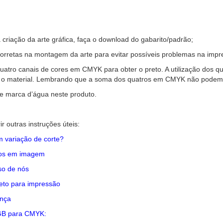
criação da arte gráfica, faça o download do gabarito/padrão;
orretas na montagem da arte para evitar possíveis problemas na impr
quatro canais de cores em CMYK para obter o preto. A utilização dos
terial. Lembrando que a soma dos quatros em CMYK não podem u
e marca d’água neste produto.
r outras instruções úteis:
 variação de corte?
tos em imagem
so de nós
eto para impressão
nça
GB para CMYK: