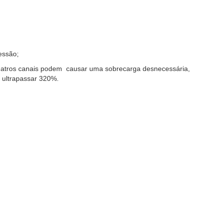
essão;
 quatros canais podem causar uma sobrecarga desnecessária,
ltrapassar 320%.