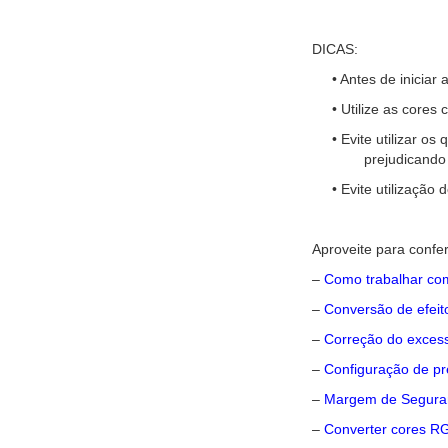
DICAS:
• Antes de iniciar a 
• Utilize as cores c
• Evite utilizar os 
prejudicando o ma
• Evite utilização d
Aproveite para conferi
–
Como trabalhar com
–
Conversão de efei
–
Correção do exces
–
Configuração de pr
–
Margem de Segura
–
Converter cores R